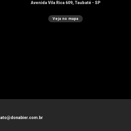
Avenida Vila Rica 609, Taubaté - SP
Veja no mapa
tato@donabier.com.br