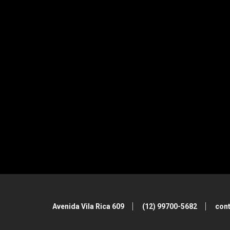
Avenida Vila Rica 609
(12) 99700-5682
con